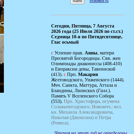
Искомое.ru
Сегодня,
Пятница, 7 Августа
2026 года (25 Июля 2026 по ст.ст.)
Седмица 10-я по Пятидесятнице,
Глас осьмый
с
Успение прав.
Анны
, матери
Пресвятой Богородицы. Свв. жен
Олимпиады диакониссы (408-410)
и Евпраксии девы, Тавеннской
(413).
с
Прп.
Макария
Желтоводского, Унженского (1444).
Мчч. Санкта, Маттура, Аттала и
Бландины, Лионских (
Галл.
).
Память V Вселенского Собора
(553).
Прп. Христофора, игумена
Сольвычегодского.
Новомчч.: вел.
кн. Михаила Александровича,
Николая (Джонсона) и Петра
(Ремеса).
Чтения на этот год не определены