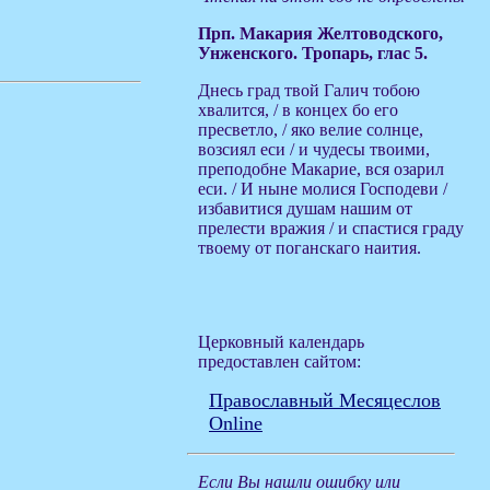
Прп. Макария Желтоводского,
Унженского. Тропарь, глас 5.
Днесь град твой Галич тобою
хвалится, / в концех бо его
пресветло, / яко велие солнце,
возсиял еси / и чудесы твоими,
преподобне Макарие, вся озарил
еси. / И ныне молися Господеви /
избавитися душам нашим от
прелести вражия / и спастися граду
твоему от поганскаго наития.
Церковный календарь
предоставлен сайтом:
Православный Месяцеслов
Online
Если Вы нашли ошибку или