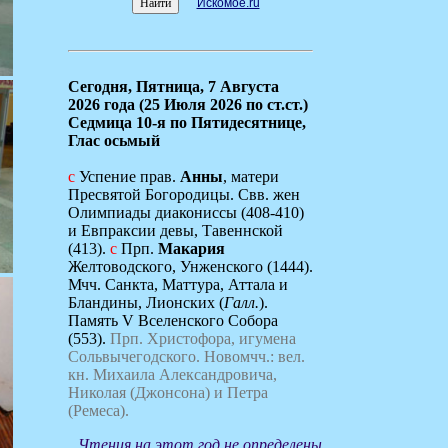
Искомое.ru
Сегодня,
Пятница, 7 Августа
2026 года (25 Июля 2026 по ст.ст.)
Седмица 10-я по Пятидесятнице,
Глас осьмый
с
Успение прав.
Анны
, матери
Пресвятой Богородицы. Свв. жен
Олимпиады диакониссы (408-410)
и Евпраксии девы, Тавеннской
(413).
с
Прп.
Макария
Желтоводского, Унженского (1444).
Мчч. Санкта, Маттура, Аттала и
Бландины, Лионских (
Галл.
).
Память V Вселенского Собора
(553).
Прп. Христофора, игумена
Сольвычегодского.
Новомчч.: вел.
кн. Михаила Александровича,
Николая (Джонсона) и Петра
(Ремеса).
Чтения на этот год не определены