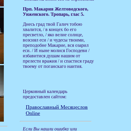
Прп. Макария Желтоводского,
Унженского. Тропарь, глас 5.
Днесь град твой Галич тобою
хвалится, / в концех бо его
пресветло, / яко велие солнце,
возсиял еси / и чудесы твоими,
преподобне Макарие, вся озарил
еси. / И ныне молися Господеви /
избавитися душам нашим от
прелести вражия / и спастися граду
твоему от поганскаго наития.
Церковный календарь
предоставлен сайтом:
Православный Месяцеслов
Online
Если Вы нашли ошибку или