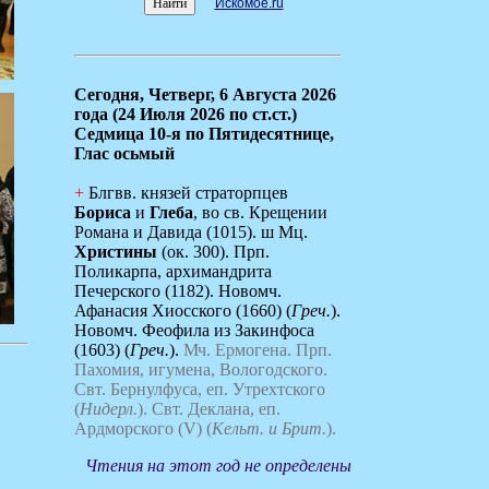
Искомое.ru
Сегодня,
Четверг, 6 Августа 2026
года (24 Июля 2026 по ст.ст.)
Седмица 10-я по Пятидесятнице,
Глас осьмый
+
Блгвв. князей страторпцев
Бориса
и
Глеба
, во св. Крещении
Романа и Давида (1015). ш Мц.
Христины
(ок. 300). Прп.
Поликарпа, архимандрита
Печерского (1182). Новомч.
Афанасия Хиосского (1660) (
Греч.
).
Новомч. Феофила из Закинфоса
(1603) (
Греч.
).
Мч. Ермогена.
Прп.
Пахомия, игумена, Вологодского.
Свт. Бернулфуса, еп. Утрехтского
(
Нидерл.
).
Свт. Деклана, еп.
Ардморского (V) (
Кельт. и Брит.
).
Чтения на этот год не определены