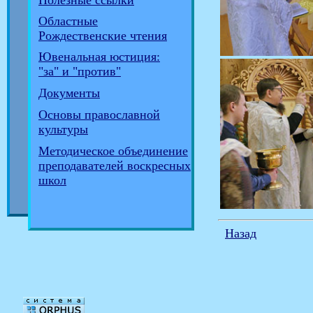
Полезные ссылки
Областные
Рождественские чтения
Ювенальная юстиция:
"за" и "против"
Документы
Основы православной
культуры
Методическое объединение
преподавателей воскресных
школ
Назад