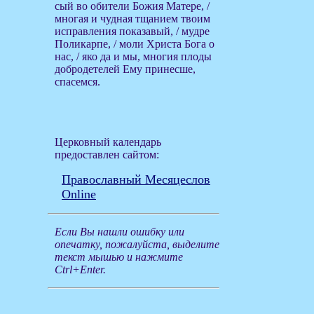
сый во обители Божия Матере, /
многая и чудная тщанием твоим
исправления показавый, / мудре
Поликарпе, / моли Христа Бога о
нас, / яко да и мы, многия плоды
добродетелей Ему принесше,
спасемся.
Церковный календарь
предоставлен сайтом:
Православный Месяцеслов
Online
Если Вы нашли ошибку или
опечатку, пожалуйста, выделите
текст мышью и нажмите
Ctrl+Enter.