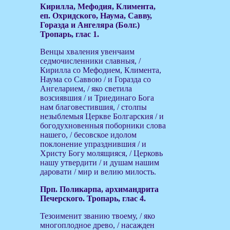
Кирилла, Мефодия, Климента,
еп. Охридского, Наума, Савву,
Горазда и Ангеляра (Болг.)
Тропарь, глас 1.
Венцы хваления увенчаим
седмочисленники славныя, /
Кирилла со Мефодием, Климента,
Наума со Саввою / и Горазда со
Ангеларием, / яко светила
возсиявшия / и Триединаго Бога
нам благовестившия, / столпы
незыблемыя Церкве Болгарския / и
богодухновенныя поборники слова
нашего, / бесовское идолом
поклонение упразднившия / и
Христу Богу молящияся, / Церковь
нашу утвердити / и душам нашим
даровати / мир и велию милость.
Прп. Поликарпа, архимандрита
Печерского. Тропарь, глас 4.
Тезоименит званию твоему, / яко
многоплодное древо, / насажден