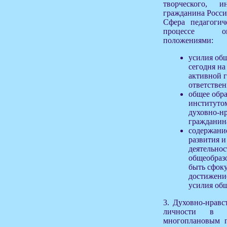
творческого, и
гражданина Росс
Сфера педагогич
процессе оп
положениями:
усилия общ
сегодня на
активной г
ответствен
общее обр
институтом
духовно-н
гражданин
содержани
развития 
деятельнос
общеобраз
быть сфоку
достижени
усилия общ
3. Духовно-нравс
личности в ц
многоплановым п