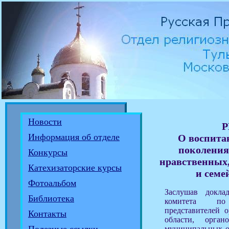
Новости
Информация об отделе
О воспита
поколения 
Конкурсы
нравственных
Катехизаторские курсы
и семе
Фотоальбом
Заслушав докла
Библиотека
комитета по
представителей 
Контакты
области, орган
муниципальных о