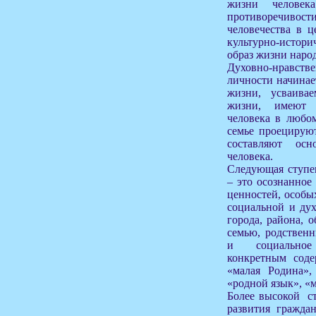
жизни челове
противоречивости
человечества в 
культурно-исто
образ жизни народ
Духовно-нравств
личности начинае
жизни, усваива
жизни, имеют 
человека в любо
семье проецирую
составляют осн
человека.
Следующая ступе
– это осознанное
ценностей, особы
социальной и дух
города, района, о
семью, родственн
и социальное
конкретным соде
«малая Родина»,
«родной язык», «м
Более высокой с
развития гражда