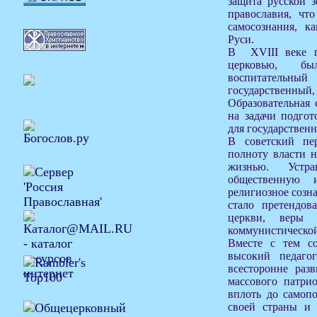
защита русской 
православия, чт
самосознания, к
Руси.
В XVIII веке г
церковью, б
воспитатель
государственны
Образовательная 
на задачи подго
для государствен
В советский пе
полноту власти 
жизнью. Устр
общественную 
религиозное созна
стало претендов
церкви, веры
коммунистической
Вместе с тем с
высокий педаго
всесторонне раз
массового патрио
вплоть до самоп
своей страны и 