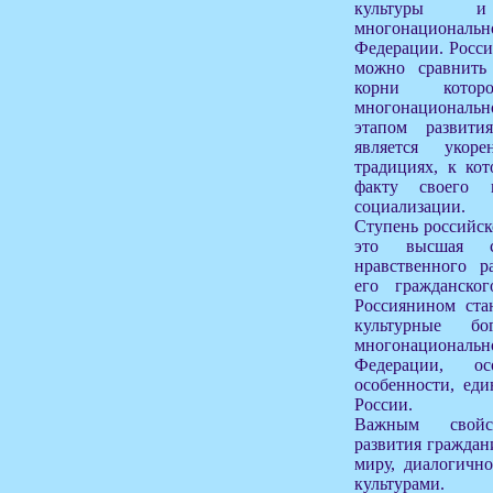
культуры и
многонациона
Федерации. Росси
можно сравнить 
корни котор
многонациональ
этапом развити
является укоре
традициях, к ко
факту своего 
социализации.
Ступень российск
это высшая с
нравственного р
его гражданского
Россиянином ста
культурные б
многонациона
Федерации, о
особенности, еди
России.
Важным свойст
развития граждан
миру, диалогичн
культурами.