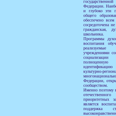
государствен
Федерации. Наибо
и глубоко эти 
общего образован
обеспечено всем
сосредоточена не
гражданская, д
школьника.
Программы духов
воспитания обу
реализуемые
учреждениями со
социализаци
полноценну
идентификаци
культурно-ре
многонациона
Федерации, отк
сообществом.
Именно поэтому 
отечественног
приоритетных з
является воспита
поддержка с
высоконравст