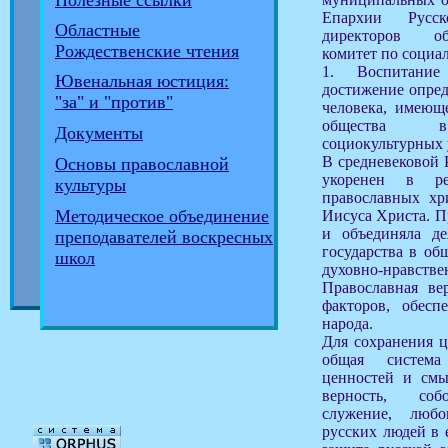
Полезные ссылки
Епархии Русс
Областные
директоров об
Рождественские чтения
комитет по социа
1. Воспитание
Ювенальная юстиция:
достижение опред
"за" и "против"
человека, имеющ
общества в 
Документы
социокультурных 
В средневековой 
Основы православной
укоренен в р
культуры
православных хр
Методическое объединение
Иисуса Христа. П
и объединяла де
преподавателей воскресных
государства в об
школ
духовно-нра
Православная в
факторов, обесп
народа.
Для сохранения 
общая система
ценностей и смы
верность, собо
служение, любо
русских людей в