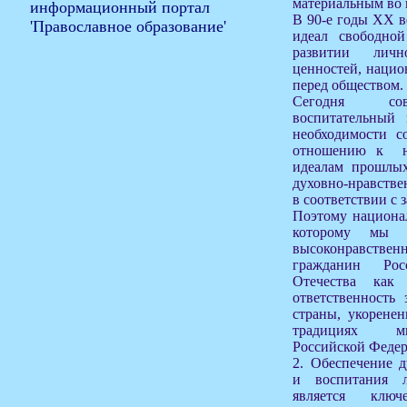
материальным во 
В 90-е годы ХХ 
идеал свободно
развитии личн
ценностей, нацио
перед обществом.
Сегодня сов
воспитательный 
необходимости с
отношению к на
идеалам прошлых
духовно-нравств
в соответствии с 
Поэтому национа
которому мы 
высоконравствен
гражданин Ро
Отечества как
ответственность
страны, укорене
традициях мн
Российской Федер
2. Обеспечение д
и воспитания л
является ключ