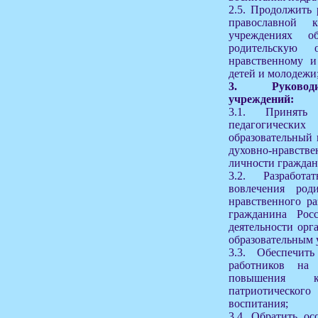
2.5. Продолжить
православной к
учреждениях об
родительскую 
нравственному и
детей и молодежи
3. Руководи
учреждений:
3.1. Принят
педагогических
образовательный
духовно-нравств
личности граждан
3.2. Разработ
вовлечения род
нравственного р
гражданина Рос
деятельности орг
образовательным 
3.3. Обеспечить
работников н
повышения 
патриотическог
воспитания;
3.4. Обратить о