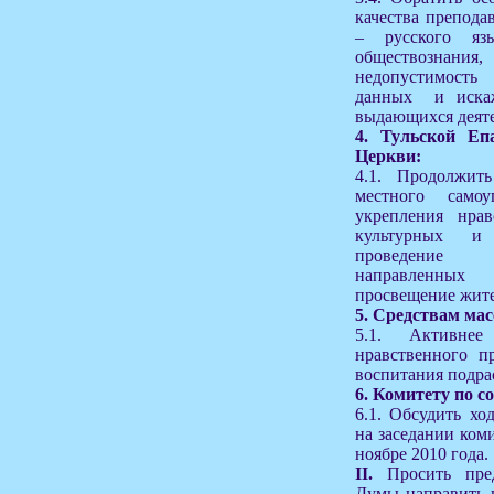
качества препод
– русского язы
обществознания
недопустимость
данных и искаж
выдающихся деяте
4. Тульской Еп
Церкви:
4.1. Продолжит
местного само
укрепления нрав
культурных и 
проведение с
направленных
просвещение жите
5. Средствам ма
5.1. Активне
нравственного п
воспитания подра
6. Комитету по с
6.1. Обсудить х
на заседании ком
ноябре 2010 года.
II.
Просить пре
Думы направить 