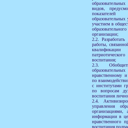
образовательны
видов, предусм
показателей
образовательных
участием в общес
образовательно
организации;
2.2. Разработат
работы, связанн
квалификаци
патриотическог
воспитания;
2.3. Обобщи
образовательн
нравственному и
по взаимодейств
с институтами г
по вопросам дух
воспитания лично
2.4. Активизиро
управления обр
организациями, 
информации в це
нравственного п
воспитания подра