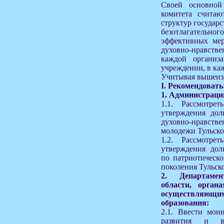
Своей основной 
комитета считаю
структур государ
безотлагател
эффективных мер
духовно-нравст
каждой организа
учреждении, в ка
Учитывая вышеиз
I. Рекомендовать
1. Администраци
1.1. Рассмотре
утверждения дол
духовно-нравст
молодежи Тульско
1.2. Рассмотре
утверждения дол
по патриотическ
поколения Тульско
2. Департаме
области, орган
осуществляю
образования:
2.1. Ввести мон
развития и в