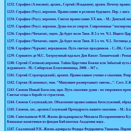
1232.
Серафим (Алексиев), архим., Сергий (Язаджиев), архим. Почему православ
1233.
Серафим (Роуз), иеромон. Православие и религия будущего. Пер. с англ. 
1234.
Серафим (Роуз), иеромон. Святое православие ХХ век. - М.: Донской мона
1235.
Серафим (Роуз). иеромон. Душа после смерти. Современные "посмертные
1236.
Серафим (Чичагов), сщмч. Да будет воля Твоя. В 2-х чч. Ч.1. Ищите Ц
1237.
Серафим (Чичагов), сщмч. Да будет воля Твоя. В 2-х чч. Ч.2. Лествица
1238.
Серафим (Чуркин), иеродиакон. Путь святых праздников. - С.-Пб.: Сатис:
1239.
Сервантес де М.С. Хитроумный идальго Дон Кихот Ламанчский : Роман. Обр
1240.
Сергий (Ситиков),иеромон. Тайна Царствия Божия или Забытый путь и
журавского - М.: Сибирская Благозвонница, 2008. - 367 с.
1241.
Сергий (Страгородский), архиеп. Православное учение о спасении. Реприн
1242.
Сергия (Клименко), мон. "Минувшее развертывает свиток...". Сост. Е.К.
1243.
Симеон Новый Богослов, прп. Путь спасения души : по творениям преподо
Святые отцы о борьбе со страстями.
1244.
Симеон Солунский,свт. Объяснение православных богослужений, обрядов и 
1245.
Симеон, свт., архиеп.Солунский Премудрость нашего спасения. - М.: Благо
1246.
Синельников Ф.М. Жизнь фельдмаршала Михаила Илларионовича Кутузова. 
Книжные памятники из фондов Библиотеки Академии наук .
1247.
Скаловский Р.К. Жизнь адмирала Федора Федоровича Ушакова. Перепечат. 