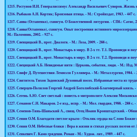
1215.
Ростунов И.И. Генералиссимус Александр Васильевич Суворов. Жизнь и п
1216.
Рыбаков А.Н. Кортик; Бронзовая птица. - М.: Стройиздат, 1983. - 447 с. 
1217.
Савва (Остапенко), схиигум. О Божественной литургии. - СПб.: Сатис, 200
1218.
Савва(Остапенко), схиигум. Опыт построения истинного миросозерцан
М.: Паломник, 2002. - 927 с.
1219.
Свенцицкий В., прот. Диалоги. - М.: Лоза, 2009. - 288 с.
1220.
Свенцицкий В., прот. Монастырь в миру. В 2-х тт. Т.1. Проповеди и поучен
1221.
Свенцицкий В., прот. Монастырь в миру. В 2-х тт. Т.2. Проповеди и поучен
1222.
Свецицкий А.Б. Невидимые нити : Церковь, события, люди. - М.: Изд. М
1223.
Свифт Д. Путешествия Лемюэля Гулливера. - М.: Металлургия, 1984. - 34
1224.
Святитель Тихон Задонский Духовный посох. Избранные места из трудо
1225.
Северцев-Полилов Георгий Андрей Боголюбский-Благоверный князь. - М.:
1226.
Сегень А.Ю. Свет светлый : повесть о митрополите Алексии Московском, в
1227.
Семанов С.Н. Макаров. 2-е изд., испр. - М.: Мол. гвардия, 1988. - 288 с.
1228.
Семенов-Тянь-Шаньский А., свящ. Отец Иоанн Кронштадтский. - Обнинск
1229.
Сенин О.М. Благодати светлое крыло : Отклик сердца на Слово Божие и
1230.
Сенин О.М. Небесные блики : Вера в жизни и стихах русских поэтов от 
1231.
Сенкевич Г. Камо грядеши. Роман - М.: Худож. лит., 1989. - 447 с.