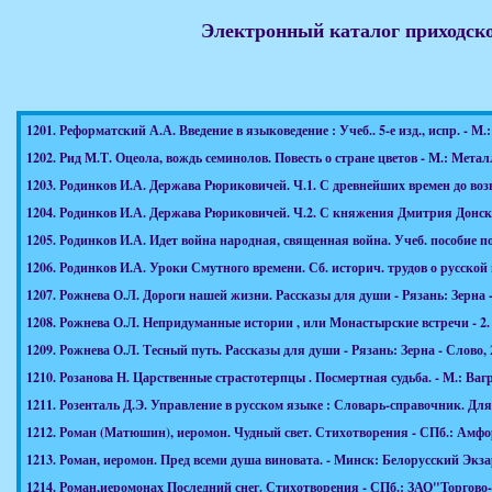
Электронный каталог приходск
1201.
Реформатский А.А. Введение в языковедение : Учеб.. 5-е изд., испр. - М.
1202.
Рид М.Т. Оцеола, вождь семинолов. Повесть о стране цветов - М.: Металлу
1203.
Родинков И.А. Держава Рюриковичей. Ч.1. С древнейших времен до возв
1204.
Родинков И.А. Держава Рюриковичей. Ч.2. С княжения Дмитрия Донског
1205.
Родинков И.А. Идет война народная, священная война. Учеб. пособие по
1206.
Родинков И.А. Уроки Смутного времени. Сб. историч. трудов о русской ист
1207.
Рожнева О.Л. Дороги нашей жизни. Рассказы для души - Рязань: Зерна - С
1208.
Рожнева О.Л. Непридуманные истории , или Монастырские встречи - 2. Ра
1209.
Рожнева О.Л. Тесный путь. Рассказы для души - Рязань: Зерна - Слово, 20
1210.
Розанова Н. Царственные страстотерпцы . Посмертная судьба. - М.: Вагриу
1211.
Розенталь Д.Э. Управление в русском языке : Словарь-справочник. Для ра
1212.
Роман (Матюшин), иеромон. Чудный свет. Стихотворения - СПб.: Амфора,
1213.
Роман, иеромон. Пред всеми душа виновата. - Минск: Белорусский Экзарха
1214.
Роман,иеромонах Последний снег. Стихотворения - СПб.: ЗАО"Торгово-и