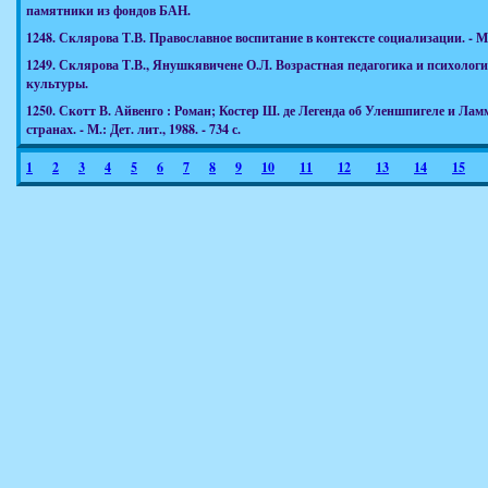
памятники из фондов БАН.
1248.
Склярова Т.В. Православное воспитание в контексте социализации. - М.:
1249.
Склярова Т.В., Янушкявичене О.Л. Возрастная педагогика и психология.
культуры.
1250.
Скотт В. Айвенго : Роман; Костер Ш. де Легенда об Уленшпигеле и Ла
странах. - М.: Дет. лит., 1988. - 734 с.
1
2
3
4
5
6
7
8
9
10
11
12
13
14
15