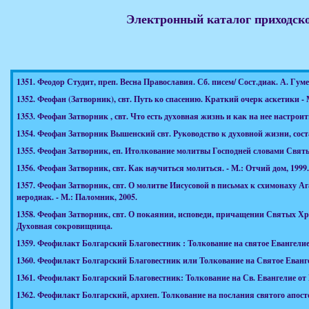
Электронный каталог приходск
1351.
Феодор Студит, преп. Весна Православия. Сб. писем/ Сост.диак. А. Гумер
1352.
Феофан (Затворник), свт. Путь ко спасению. Краткий очерк аскетики - 
1353.
Феофан Затворник , свт. Что есть духовная жизнь и как на нее настроит
1354.
Феофан Затворник Вышенский свт. Руководство к духовной жизни, составл
1355.
Феофан Затворник, еп. Итолкование молитвы Господней словами Святых О
1356.
Феофан Затворник, свт. Как научиться молиться. - М.: Отчий дом, 1999. 
1357.
Феофан Затворник, свт. О молитве Иисусовой в письмах к схимонаху А
иеродиак. - М.: Паломник, 2005.
1358.
Феофан Затворник, свт. О покаянии, исповеди, причащении Святых Христ
Духовная сокровищница.
1359.
Феофилакт Болгарский Благовестник : Толкование на святое Евангелие. Ре
1360.
Феофилакт Болгарский Благовестник или Толкование на Святое Евангелие :
1361.
Феофилакт Болгарский Благовестник: Толкование на Св. Евангелие от Ма
1362.
Феофилакт Болгарский, архиеп. Толкование на послания святого апостола