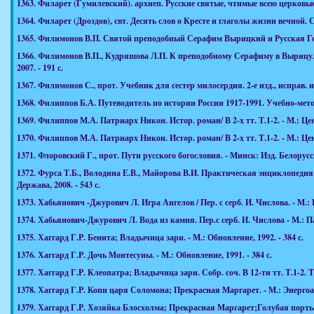
1363.
Филарет (Гумилевский). архиеп. Русские святые, чтимые всею церковью или
1364.
Филарет (Дроздов), свт. Десять слов о Кресте и глаголы жизни вечной. С
1365.
Филимонов В.П. Святой преподобный Серафим Вырицкий и Русская Голгофа
1366.
Филимонов В.П., Кудряшова Л.П. К преподобному Серафиму в Вырицу. В
2007. - 191 с.
1367.
Филимонов С., прот. Учебник для сестер милосердия. 2-е изд., исправ. и до
1368.
Филиппов Б.А. Путеводитель по истории России 1917-1991. Учебно-методи
1369.
Филиппов М.А. Патриарх Никон. Истор. роман/ В 2-х тт. Т.1-2. - М.: Центр
1370.
Филиппов М.А. Патриарх Никон. Истор. роман/ В 2-х тт. Т.1-2. - М.: Центр
1371.
Флоровский Г., прот. Пути русского богословия. - Минск: Изд. Белорусско
1372.
Фурса Т.Б., Володина Е.В., Майорова В.И. Практическая энциклопедия 
Держава, 2008. - 543 с.
1373.
Хабьянович -Джурович Л. Игра Ангелов / Пер. с серб. И. Числова. - М.: П
1374.
Хабьянович-Джурович Л. Вода из камня. Пер.с серб. И. Числова - М.: Пал
1375.
Хаггард Г.Р. Бенита; Владычица зари. - М.: Обновление, 1992. - 384 с.
1376.
Хаггард Г.Р. Дочь Монтесуиы. - М.: Обновление, 1991. - 384 с.
1377.
Хаггард Г.Р. Клеопатра; Владычица зари. Собр. соч. В 12-ти тт. Т.1-2. Т.1
1378.
Хаггард Г.Р. Копи царя Соломона; Прекрасная Маргарет. - М.: Энергоатом
1379.
Хаггард Г.Р. Хозяйка Блосхолма; Прекрасная Маргарет;Голубая портьера; 