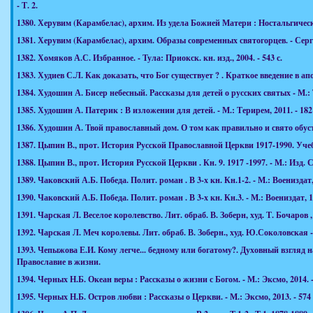
-
Т. 2.
1380.
Херувим (Карамбелас), архим. Из удела Божией Матери : Ностальгическ
1381.
Херувим (Карамбелас), архим. Образы современных святогорцев. - Серги
1382.
Хомяков А.С. Избранное. - Тула: Приокск. кн. изд., 2004. - 543 с.
1383.
Худиев С.Л. Как доказать, что Бог существует ? . Краткое введение в апо
1384.
Худошин А. Бисер небесный. Рассказы для детей о русских святых - М.: Т
1385.
Худошин А. Патерик : В изложении для детей. - М.: Терирем, 2011. - 182 
1386.
Худошин А. Твой православный дом. О том как правильно и свято обустрои
1387.
Цыпин В., прот. История Русской Православной Церкви 1917-1990. Учеб.
1388.
Цыпин В., прот. История Русской Церкви . Кн. 9. 1917 -1997. - М.: Изд.
1389.
Чаковский А.Б. Победа. Полит. роман . В 3-х кн. Кн.1-2. - М.: Воениздат, 
1390.
Чаковский А.Б. Победа. Полит. роман . В 3-х кн. Кн.3. - М.: Воениздат, 19
1391.
Чарская Л. Веселое королевство. Лит. обраб. В. Зоберн, худ. Т. Бочаров , 
1392.
Чарская Л. Меч королевы. Лит. обраб. В. Зоберн., худ. Ю.Соколовская - М
1393.
Чепыжова Е.И. Кому легче... бедному или богатому?. Духовный взгляд на 
Православие в жизни.
1394.
Черных Н.Б. Океан веры : Рассказы о жизни с Богом. - М.: Эксмо, 2014. -
1395.
Черных Н.Б. Остров любви : Рассказы о Церкви. - М.: Эксмо, 2013. - 574 