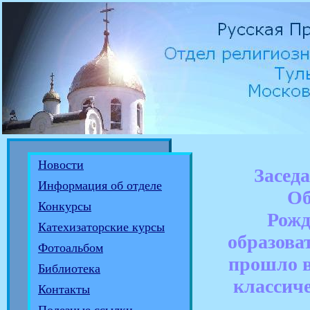
Новости
Заседа
Информация об отделе
Об
Конкурсы
Рожд
Катехизаторские курсы
образова
Фотоальбом
прошло 
Библиотека
классич
Контакты