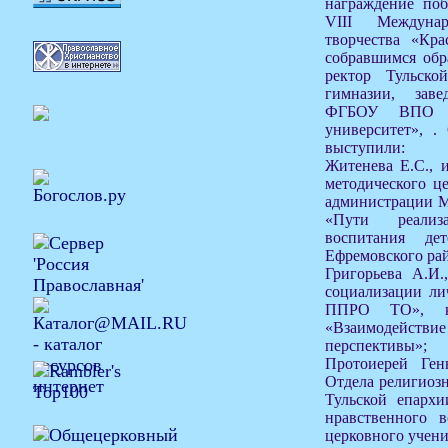
награждение поб
VIII Междунар
творчества «Кра
собравшимся обр
ректор Тульско
гимназии, зав
ФГБОУ ВПО «Т
университет», .
выступили:
Житенева Е.С., 
методического ц
администрации М
«Пути реализа
воспитания де
Ефремовского ра
Григорьева А.И.
социализации 
ППРО ТО», к.
«Взаимодействи
перспективы»;
Протоиерей Ген
Отдела религиозн
Тульской епарх
нравственного 
церковного учени