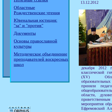
Полезные ссылки
13.12.2012
Областные
Рождественские чтения
Ювенальная юстиция:
"за" и "против"
Документы
Основы православной
культуры
Методическое объединение
преподавателей воскресных
школ
декабря 2012 
классической ги
(XV) Облас
образовательн
приняли педаг
общеобразоват
области, духов
приветственн
мероприятия обр
Ефремовский Але