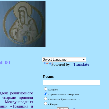
а от
Translate
Powered by
Поиск
на сайте
тдела религиозного
в православном интернете
й епархии приняли
в каталоге Христианство.ru
Международных
в Яндекс
тений «Традиция и