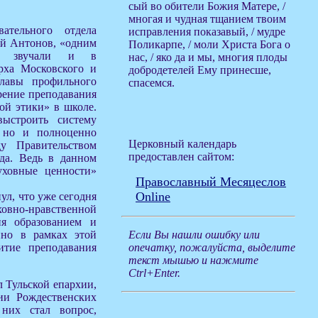
сый во обители Божия Матере, /
многая и чудная тщанием твоим
вательного отдела
исправления показавый, / мудре
ий Антонов, «одним
Поликарпе, / моли Христа Бога о
ые звучали и в
нас, / яко да и мы, многия плоды
рха Московского и
добродетелей Ему принесше,
лавы профильного
спасемся.
рение преподавания
ой этики» в школе.
выстроить систему
, но и полноценно
Церковный календарь
у Правительством
предоставлен сайтом:
да. Ведь в данном
уховные ценности»
Православный Месяцеслов
Online
л, что уже сегодня
ховно-нравственной
ия образованием и
нно в рамках этой
Если Вы нашли ошибку или
итие преподавания
опечатку, пожалуйста, выделите
текст мышью и нажмите
Ctrl+Enter.
 Тульской епархии,
ии Рождественских
 них стал вопрос,