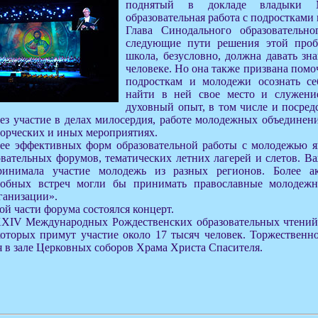
поднятый в докладе владыки 
образовательная работа с подростками 
Глава Синодального образовательно
следующие пути решения этой проб
школа, безусловно, должна давать зн
человеке. Но она также призвана помо
подросткам и молодежи осознать се
найти в ней свое место и служени
духовный опыт, в том числе и посред
рез участие в делах милосердия, работе молодежных объединен
ворческих и иных мероприятиях.
ее эффективных форм образовательной работы с молодежью я
вательных форумов, тематических летних лагерей и слетов. Ва
ринимала участие молодежь из разных регионов. Более а
добных встреч могли бы принимать православные молодеж
ганизации».
й части форума состоялся концерт.
XXIV Международных Рождественских образовательных чтений
которых примут участие около 17 тысяч человек. Торжественн
я в зале Церковных соборов Храма Христа Спасителя.