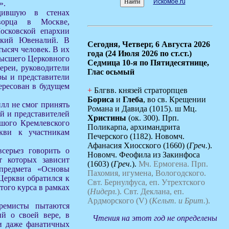
Искомое.ru
».
одившую в стенах
дворца в Москве,
осковской епархии
ский Ювеналий. В
Сегодня,
Четверг, 6 Августа 2026
тысяч человек. В их
года (24 Июля 2026 по ст.ст.)
Высшего Церковного
Седмица 10-я по Пятидесятнице,
ереи, руководители
Глас осьмый
ры и представители
ересован в будущем
+
Блгвв. князей страторпцев
Бориса
и
Глеба
, во св. Крещении
илл не смог принять
Романа и Давида (1015). ш Мц.
ей и представителей
Христины
(ок. 300). Прп.
шого Кремлевского
Поликарпа, архимандрита
кви к участникам
Печерского (1182). Новомч.
Афанасия Хиосского (1660) (
Греч.
).
серьез говорить о
Новомч. Феофила из Закинфоса
т которых зависит
(1603) (
Греч.
).
Мч. Ермогена.
Прп.
 предмета «Основы
Пахомия, игумена, Вологодского.
Церкви обратился к
Свт. Бернулфуса, еп. Утрехтского
ого курса в рамках
(
Нидерл.
).
Свт. Деклана, еп.
Ардморского (V) (
Кельт. и Брит.
).
ремисты пытаются
й о своей вере, в
Чтения на этот год не определены
и даже фанатичных