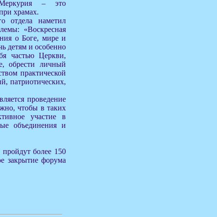
Меркурия – это
при храмах.
го отдела наметил
лемы: «Воскресная
ания о Боге, мире и
чь детям и особенно
бя частью Церкви,
е, обрести личный
ством практической
ий, патриотических,
вляется проведение
жно, чтобы в таких
ктивное участие в
ные объединения и
 пройдут более 150
ое закрытие форума