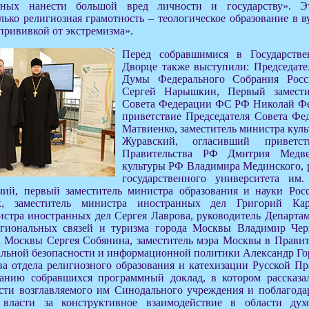
обных нанести большой вред личности и государству». Э
лько религиозная грамотность – теологическое образование в в
прививкой от экстремизма».
Перед собравшимися в Государств
Дворце также выступили: Председате
Думы Федерального Собрания Росс
Сергей Нарышкин, Первый замести
Совета Федерации ФС РФ Николай Фе
приветствие Председателя Совета Ф
Матвиенко, заместитель министра кул
Журавский, огласивший приветст
Правительства РФ Дмитрия Медв
культуры РФ Владимира Мединского, 
государственного университета им
ий, первый заместитель министра образования и науки Рос
к, заместитель министра иностранных дел Григорий Кар
истра иностранных дел Сергея Лаврова, руководитель Департа
егиональных связей и туризма города Москвы Владимир Чер
а Москвы Сергея Собянина, заместитель мэра Москвы в Прави
альной безопасности и информационной политики Александр Го
ва отдела религиозного образования и катехизации Русской П
анию собравшихся программный доклад, в котором рассказал
ости возглавляемого им Синодального учреждения и поблагода
 власти за конструктивное взаимодействие в области духо