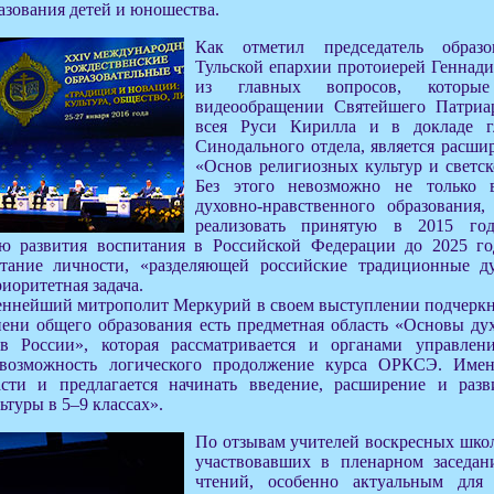
азования детей и юношества.
Как отметил председатель образо
Тульской епархии протоиерей Геннад
из главных вопросов, котор
видеообращении Святейшего Патриа
всея Руси Кирилла и в докладе г
Синодального отдела, является расши
«Основ религиозных культур и светск
Без этого невозможно не только 
духовно-нравственного образования
реализовать принятую в 2015 год
ю развития воспитания в Российской Федерации до 2025 го
итание личности, «разделяющей российские традиционные д
иоритетная задача.
ннейший митрополит Меркурий в своем выступлении подчеркну
пени общего образования есть предметная область «Основы ду
ов России», которая рассматривается и органами управлен
 возможность логического продолжение курса ОРКСЭ. Име
сти и предлагается начинать введение, расширение и разв
ьтуры в 5–9 классах».
По отзывам учителей воскресных школ
участвовавших в пленарном заседан
чтений, особенно актуальным для