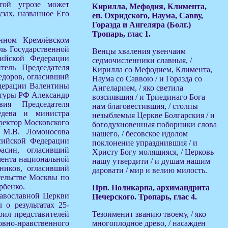
той угрозе может
Кирилла, Мефодия, Климента,
узах, названное Его
еп. Охридского, Наума, Савву,
Горазда и Ангеляра (Болг.)
Тропарь, глас 1.
енном Кремлёвском
ль Государственной
Венцы хваления увенчаим
ийской Федерации
седмочисленники славныя, /
тель Председателя
Кирилла со Мефодием, Климента,
доров, огласивший
Наума со Саввою / и Горазда со
едерации Валентины
Ангеларием, / яко светила
ьтуры РФ Александр
возсиявшия / и Триединаго Бога
вия Председателя
нам благовестившия, / столпы
едева и министра
незыблемыя Церкве Болгарския / и
ректор Московского
богодухновенныя поборники слова
. М.В. Ломоносова
нашего, / бесовское идолом
сийской Федерации
поклонение упразднившия / и
асин, огласивший
Христу Богу молящияся, / Церковь
мента национальной
нашу утвердити / и душам нашим
ников, огласивший
даровати / мир и велию милость.
тельстве Москвы по
рбенко.
Прп. Поликарпа, архимандрита
равославной Церкви
Печерского. Тропарь, глас 4.
 о результатах 25-
рил представителей
Тезоименит званию твоему, / яко
вно-нравственного
многоплодное древо, / насажден