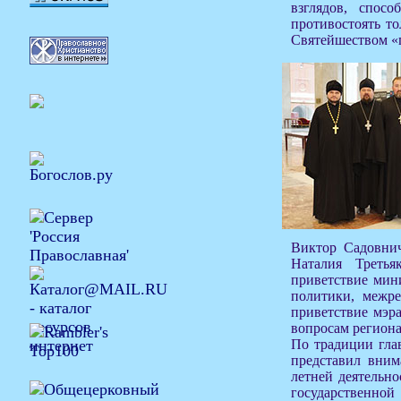
взглядов, спос
противостоять то
Святейшеством «
Виктор Садовнич
Наталия Третья
приветствие мин
политики, межр
приветствие мэр
вопросам регион
По традиции гла
представил вним
летней деятельн
государственной