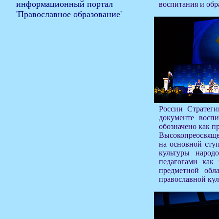
воспитания и обр
России Стратеги
документе восп
обозначено как пр
Высокопреосвяще
на основной сту
культуры народ
педагогами как
предметной обла
православной кул