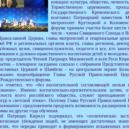
новации: культура, общество, личность
Торжественную церемонию, прох
Государственного Кремлевского 
возглавил Патриарший наместник М
митрополит Крутицкий и Коломен
форуме приняли участие более шести 
числе - члены Священного Синода и 
Православной Церкви, главы митрополий и епархиальные архи
жб РФ и региональных органов власти, главы регионов, ректо
убежных вузов, священнослужители, педагоги и все, кто заинт
зования и духовно-нравственного воспитания детей и молодежи.
оду председатель Чтений Патриарх Московский и всея Руси Кир
рытии – пленарное заседание совпало с собранием Предстоятел
ославных Церквей в Шамбези – на центральном экране Боль
казано видеообращение Главы Русской Православной Цер
Рождественского форума.
о отметил, что «без воспитательной составляющей нельзя в
овании». Именно воспитательно-просветительским целям, о
асность всего российского общества, служит преподавание
тур и светской этики». Поэтому Глава Русской Православной 
азования с предложением продумать возможность расширения эт
мы на другие года обучения.
ий Патриарх Кирилл подчеркнул, что «политические экст
лигиозные убеждения людей, не имеющих достаточных знани
елях, что нередко приводит к формированию искаженных ил