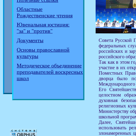
Полезные ссылки
Областные
Рождественские чтения
Ювенальная юстиция:
"за" и "против"
Документы
Совета Русской 
федеральных слу
Основы православной
российских и зар
культуры
российского обра
Так как в этом г
Методическое объединение
участие в их отк
преподавателей воскресных
Поместных Прав
школ
дворца было по
Международного 
Его Святейшеств
целостном образ
духовная безоп
религиозных куль
Министерству обр
школьной програм
Далее, Святейш
использовать ре
злонамеренных ц