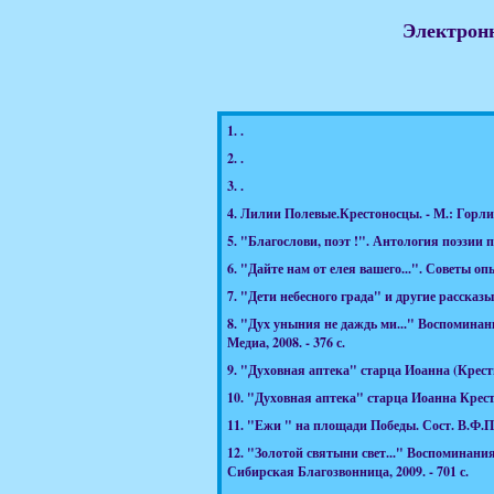
Электронн
1.
.
2.
.
3.
.
4.
Лилии Полевые.Крестоносцы. - М.: Горлиц
5.
"Благослови, поэт !". Антология поэзии пу
6.
"Дайте нам от елея вашего...". Советы оп
7.
"Дети небесного града" и другие рассказы.
8.
"Дух уныния не даждь ми..." Воспоминани
Медиа, 2008. - 376 с.
9.
"Духовная аптека" старца Иоанна (Крестья
10.
"Духовная аптека" старца Иоанна Крестья
11.
"Ежи " на площади Победы. Сост. В.Ф.Пах
12.
"Золотой святыни свет..." Воспоминани
Сибирская Благозвонница, 2009. - 701 с.