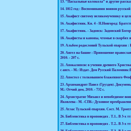
13.
"Пасхальные колокола" и другие рассказы
14.
1812 год : Воспоминания воинов русской а
15.
Акафист святому великомученику и целит
16.
Акафистник. Кн. 4 - Н.Новгород: Братство
17.
Акафистник. - Задонск: Задонский Богоро
18.
Акафисты и каноны, чтомые в скорбях и и
19.
Альбом родословий Тульской епархии : Ис
20.
Ангел на башне : Приношение православн
2010. - 207 с.
21.
Апокалипсис в учении древнего Христианс
с англ. - М.: Издат. Дом Русский Паломник:В
22.
Апостол с толкованием блаженного Феофи
23.
Архимандрит Павел (Груздев). Докумены
М.: Отчий дом, 2010. - 732 с.
24.
Архистратиг Михаил и непобедимое воинс
Яковлева - М. -СПб.: Духовное преображение, 
25.
Атлас Тульской епархии. Сост. М. Троегла
26.
Библеистика в проповедях . Т.1.. В 3-х тт. 
27.
Библеистика в проповедях . Т.2.. В 3-х тт. 
28.
Библеистика в проповедях . Т.3.. В 3-х тт. 