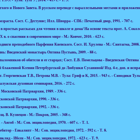
хого и Нового Завета. В русском переводе с параллельными местами и приложени
зраста. Сост. С. Дестунис; Илл. Шнорра - СПб.: Печатный двор, 1991. - 707 с.
простых рассказах для чтения в школе и дома/ На основе текста прот. А. Соколова
. о спасении в современном мире - М.: Ковчег, 2010. - 623 с.
виги преподобного Парфения Киевского. Сост. И. Хрулева - М.: Синтагма, 2008. -
ь: Введенский монастырь Оптина Пустынь, 2009. - 88 с.
ломников об обители и ее старцах; Сост. Е.В. Помельцова - Введенская Оптина Пу
лаженной Ксении Петербургской до Любушки Сусаниной/ Изд. 4-е, доп. и исправ. -
ст. Георгиевская Т.В., Петрова М.В. - Тула: Гриф и К, 2015. - 943 с. - Синодики Ту
лужская духовная семинария, 2016. - 272 с.
 Московской Патриархии, 1989. - 336 с.
сковской Патриархии, 1990. - 336 с.
сковской Патриархии, 1992. - 336 с.
 В. Кузнецов - М.: Покров, 2005. - 348 с.
 Ангоб - М.: Сов. энциклопедия, 1970. - 607 с. -
Т. 1.
итор - Евкалипт - М.: Сов. энциклопедия, 1972. - 592 с. -
Т. 8.
лид - Ибсен - М.: Сов. энциклопедия, 1972. - 623 с. -
Т. 9.