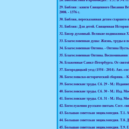
29.
Библия : книги Священного Писания Вет
2008. - 1376 с.
30.
Библия, пересказанная детям старшего во
31.
Библия: Для детей. Священная История в 
32.
Бисер духовный. Великие подвижники ХХ в
33.
Благословенная душа: Жизнь, труды и под
34.
Благословенная Оптина. - Оптина Пустын
35.
Благословенная Оптина. Воспоминания па
36.
Блаженные Санкт-Петербурга. От святой б
37.
Богородицкий уезд (1554 - 2014). Авт.-со
38.
Богословкско-исторический сборник. - Ка
39.
Богословские труды. Сб. 29 - М.: Издание
40.
Богословские труды. Сб. 30 - М.: Изд. Мо
41.
Богословские труды. Сб. 31 - М.: Изд. Мо
42.
Богослужения русским святым. Сост. свящ.
43.
Большая советская энциклопедия. Т.1. А -
44.
Большая советская энциклопедия. Т.8. Деб
45.
Большая советская энциклопедия. Т.9. Евк