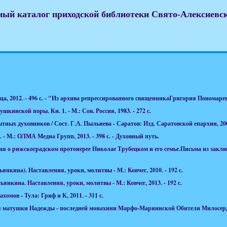
ый каталог приходской библиотеки Свято-Алексиевс
а, 2012. - 496 с. - "Из архива репрессированного священникаГригория Пономарев
шкинской поры. Кн. 1. - М.: Сов. Россия, 1983. - 272 с.
ытных духовников / Сост. Г.А. Пыльнева - Саратов: Изд. Саратовской епархии, 2009
 - М.: ОЛМА Медиа Групп, 2013. - 398 с. - Духовный путь.
я о рижскоградском протоиерее Николае Трубецком и его семье.Письма из заключе
нкина). Наставления, уроки, молитвы - М.: Ковчег, 2010. - 192 с.
нкина. Наставления, уроки, молитвы - М.: Ковчег, 2013. - 192 с.
омов - Тула: Гриф и К, 2011. - 311 с.
я матушки Надежды - последней монахини Марфо-Мариинской Обители Милосердия.