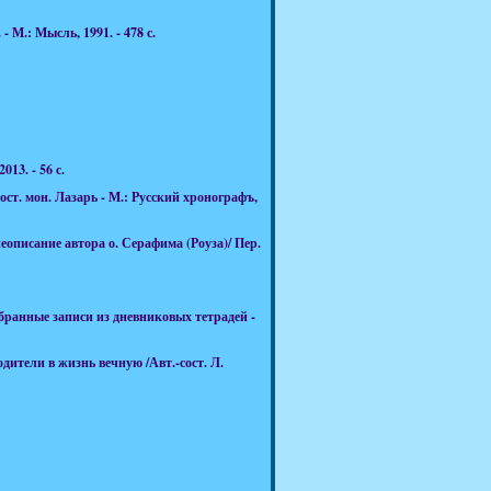
 М.: Мысль, 1991. - 478 с.
13. - 56 с.
ст. мон. Лазарь - М.: Русский хронографъ,
еописание автора о. Серафима (Роуза)/ Пер.
бранные записи из дневниковых тетрадей -
ители в жизнь вечную /Авт.-сост. Л.