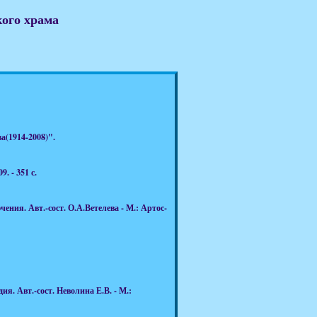
кого храма
а(1914-2008)".
. - 351 с.
ния. Авт.-сост. О.А.Ветелева - М.: Артос-
 Авт.-сост. Неволина Е.В. - М.: