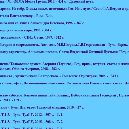
. - М.: ОЛМА Медиа Групп, 2013. - 431 с. - Духовный путь.
рмии. Из собр. Отдела письм. источников Гос. Ист. музея/ Сост. Ф.А.Петров и др. -
елю Пантелеимону. - Б. м.: Б. и..
 во имя св. князя Александра Невского, 1996. - 367 с.
дицкий монастырь, 1996. - 384 с.
скушениях. - СПб.: Сатис, 1997. - 512 с.
тория и современность. Авт.-сост. М.В.Петрова,Т.В.Георгиевская - Тула: Всрок, 20
ому отрочеству. Альманах, посвящ. Свято-Введенской Оптиной Пустыни / Ред.-со
тва/ Толкование архиеп. Аверкия (Таушева). Ред., прим., вступит. статья и жизн
алаам. Общ-во Америки, 2008. - 262 с.
лакта , Архиепископа Болгарского. - Смоленск: Одигитрия, 2006. - 1343 с.
 к биографии; Воспоминания о батюшке; Рассказы отца Павла о своей жизни; Из
тво небесное. Благовестники тайн Божиих; Поборники славы Господней ; Путевод
2011. - 159 с.
зов - Тула: Изд. отдел Тульской епархии, 2010. - 27 с.
Т.1-3. - Тула: ТулГУ, 2012. - 507 с. -
Т. 1.
Т.1-3. - Тула: ТулГУ, 2015. - 308 с. -
Т. 2.
Т.1-3. - Тула: ТулГУ, 2014. - 419 с. -
Т. 3.