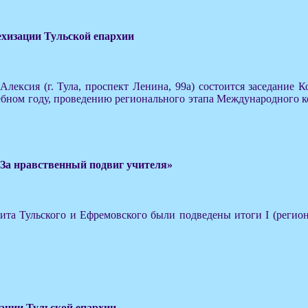
техизации Тульской епархии
 Алексия (г. Тула, проспект Ленина, 99а) состоится заседани
бном году, проведению регионального этапа Международного ко
«За нравственный подвиг учителя»
а Тульского и Ефремовского были подведены итоги I (региона
зации Тульской епархии