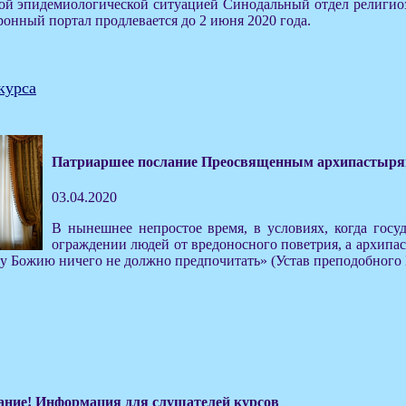
ой эпидемиологической ситуацией Синодальный отдел религиозн
тронный портал продлевается до 2 июня 2020 года.
курса
Патриаршее послание Преосвященным архипастырям
03.04.2020
В нынешнее непростое время, в условиях, когда гос
ограждении людей от вредоносного поветрия, а архипа
 Божию ничего не должно предпочитать» (Устав преподобного В
ние! Информация для слушателей курсов