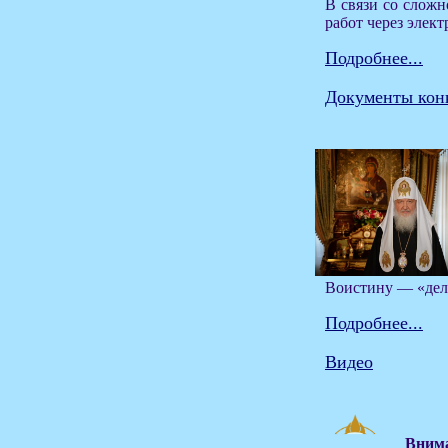
В связи со сложн
работ через элек
Подробнее...
Документы кон
Воистину — «делу
Подробнее...
Видео
Внима