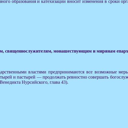
ого образования и катехизации вносит изменения в сроки орга
, священнослужителям, монашествующим и мирянам епархи
ударственными властями предпринимаются все возможные мер
стырей и пастырей — продолжать ревностно совершать богослу
енедикта Нурсийского, глава 43).