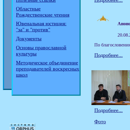
Полезные ссылки
Подробнее...
Областные
Рождественские чтения
Ювенальная юстиция:
Анонс
"за" и "против"
20.08
Документы
По благословению
Основы православной
культуры
Подробнее...
Методическое объединение
преподавателей воскресных
школ
Подробнее...
Фото