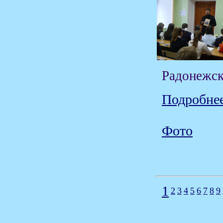
Радонежск
Подробнее
Фото
1
2
3
4
5
6
7
8
9