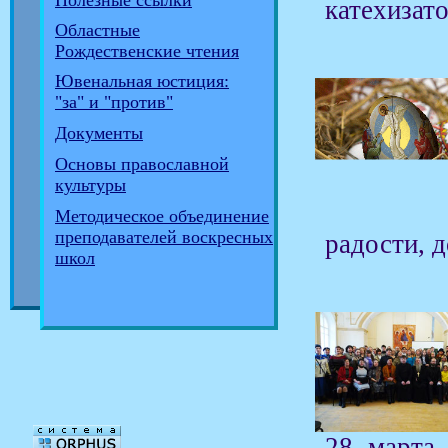
Полезные ссылки
катехизат
Областные
Рождественские чтения
Ювенальная юстиция:
"за" и "против"
Документы
Основы православной
культуры
Методическое объединение
преподавателей воскресных
радости, 
школ
28 марта 